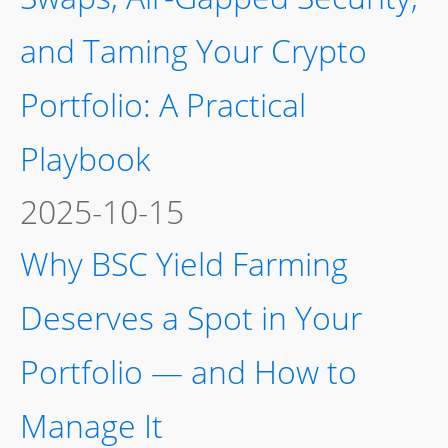
Disengagement Speed
Compared In between Loki
and Jokabet
2025-08-21
D
2025-07-08
The Hidden Power of the
App Economy: Transforming