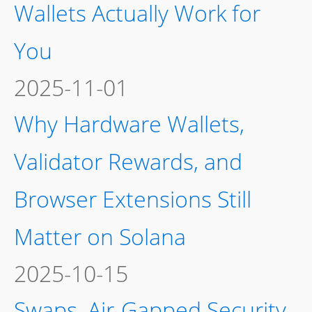
Portfolio: A Practical
Playbook
2025-10-15
Why BSC Yield Farming
Deserves a Spot in Your
Portfolio — and How to
Manage It
2025-08-29
Settlement Options and