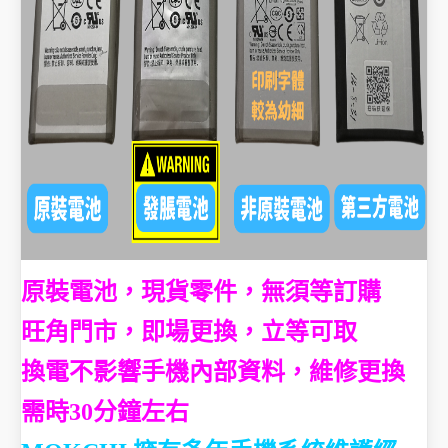
whatsapp / wechat / call
查詢 / 預約：
63882038
》》》點擊右下角 whatsapp 圖標即可
直接與我們聯繫《《《
營業時間：12:00 — 21:00
門市地址：
旺角好景商場一樓46號鋪
藍色M字LOGO