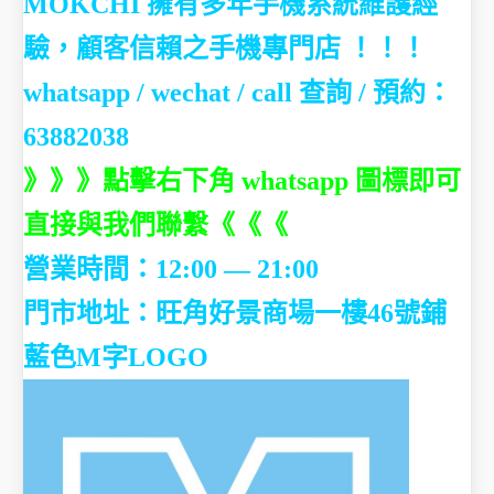
相關文章
Oyun Platformları Listesi:
Kaliteli, Resmi, Ekstra
Sağlayan ve Üst Düzeyler
2025-11-11