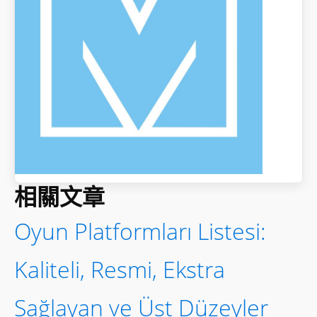
dengeli eğlence oynamayı
nasıl geliştirdiği — oyun
bağımlılığına karşı pratik
çözümler
2025-11-10
Cold Storage, Staking, and
DeFi: Making Hardware
Wallets Actually Work for
You