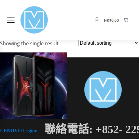
HK$
0.00
Showing the single result
聯絡電話: +852- 22
LENOVO Legion