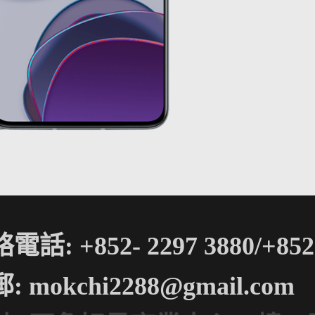
電話: +852- 2297 3880/+852-
郵:
mokchi2288@gmail.com