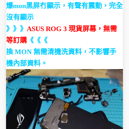
爆mon黑屏冇顯示，有聲有震動，完全
沒有顯示
》》》
ASUS ROG 3 現貨屏幕，無需
等訂購
《《《
換 MON 無需清機洗資料，不影響手
機內部資料。