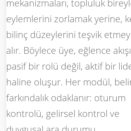
mekanizmaları, topluluk bireyl
eylemlerini zorlamak yerine, 
bilinç düzeylerini teşvik etmey
alır. Böylece üye, eğlence akış
pasif bir rolü değil, aktif bir lid
haline oluşur. Her modül, belirl
farkındalık odaklanır: oturum
kontrolü, gelirsel kontrol ve
duygusal ara durumu.