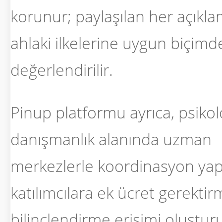
korunur; paylaşılan her açıkla
ahlaki ilkelerine uygun biçimd
değerlendirilir.
Pinup platformu ayrıca, psikol
danışmanlık alanında uzman
merkezlerle koordinasyon ya
katılımcılara ek ücret gerekti
bilinçlendirme erişimi oluştur