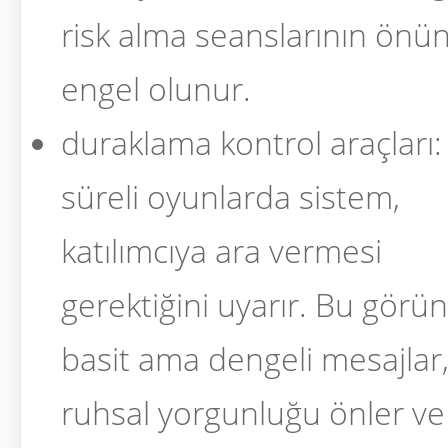
risk alma seanslarının önü
engel olunur.
duraklama kontrol araçları
süreli oyunlarda sistem,
katılımcıya ara vermesi
gerektiğini uyarır. Bu görü
basit ama dengeli mesajlar
ruhsal yorgunluğu önler ve