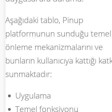
Aşağıdaki tablo, Pinup
platformunun sunduğu temel
önleme mekanizmalarını ve
bunların kullanıcıya kattığı katk
sunmaktadır:
Uygulama
Temel fonksiyonu