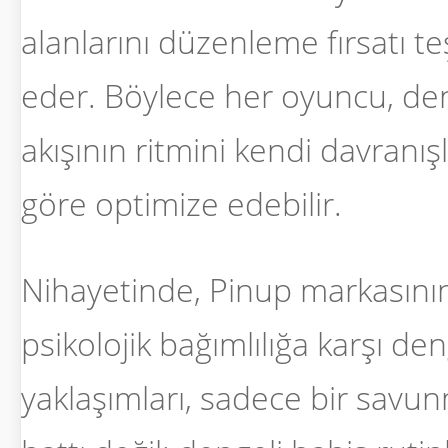
alanlarını düzenleme fırsatı te
eder. Böylece her oyuncu, d
akışının ritmini kendi davranış
göre optimize edebilir.
Nihayetinde, Pinup markasını
psikolojik bağımlılığa karşı de
yaklaşımları, sadece bir savu