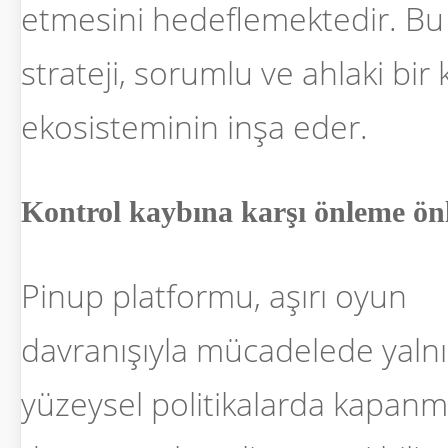
etmesini hedeflemektedir. Bu
strateji, sorumlu ve ahlaki bir 
ekosisteminin inşa eder.
Kontrol kaybına karşı önleme ön
Pinup platformu, aşırı oyun
davranışıyla mücadelede yaln
yüzeysel politikalarda kapanm