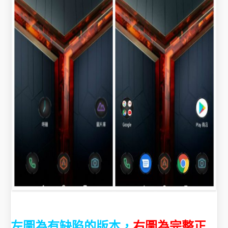
左圖為有缺陷的版本，
右圖為完整正