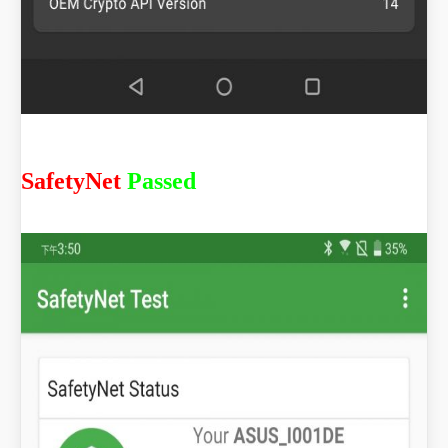
SafetyNet
Passed