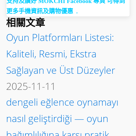
支持及讃好 MOKCHI Facebook 專頁 可得到
更多手機資訊及購物優惠 .
相關文章
Oyun Platformları Listesi:
Kaliteli, Resmi, Ekstra
Sağlayan ve Üst Düzeyler
2025-11-11
dengeli eğlence oynamayı
nasıl geliştirdiği — oyun
bağımlılığına karşı pratik