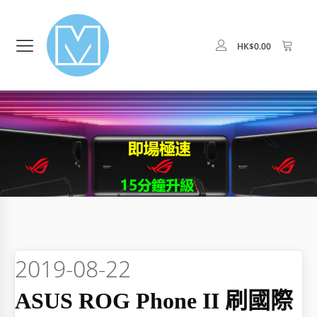
HK$
0.00
2019-08-22
ASUS ROG Phone II 刷國際