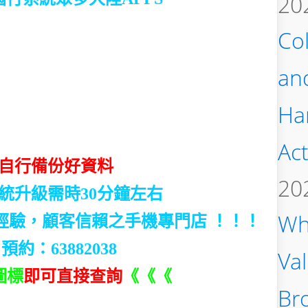
20
Col
an
Ha
Act
自行備份好資料
20
統升級需時30分鐘左右
Wh
修經驗，顧客信賴之手機專門店 ！！！
 預約：63882038
Va
圖標
即可直接查詢
《《《
Bro