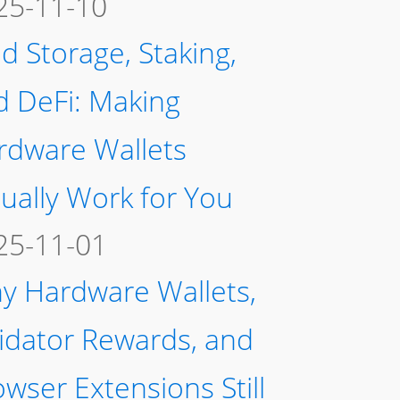
25-11-10
d Storage, Staking,
d DeFi: Making
rdware Wallets
ually Work for You
25-11-01
y Hardware Wallets,
lidator Rewards, and
wser Extensions Still