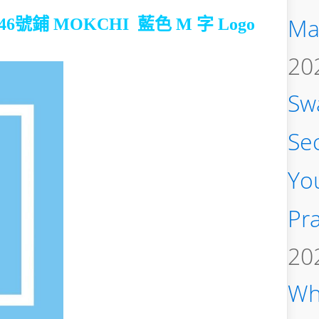
Ma
46號鋪
MOKCHI 藍色 M 字 Logo
20
Sw
Se
You
Pra
20
Wh