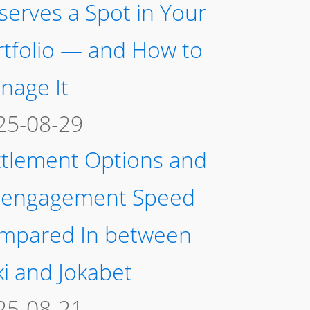
serves a Spot in Your
rtfolio — and How to
nage It
25-08-29
ttlement Options and
sengagement Speed
mpared In between
ki and Jokabet
25-08-21