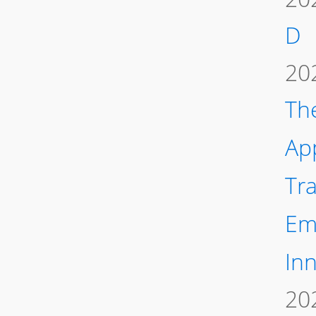
D
20
Th
Ap
Tr
Em
In
20