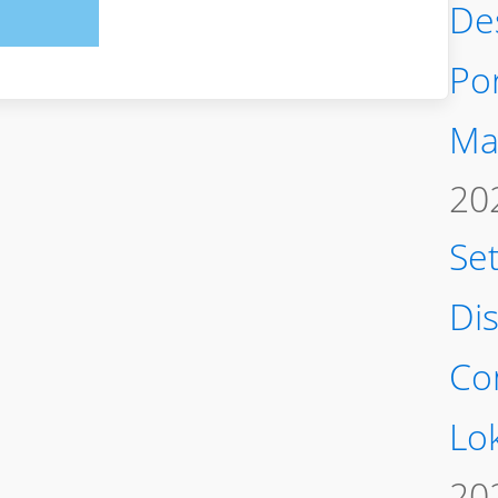
De
Po
Ma
20
Se
Di
Co
Lo
20