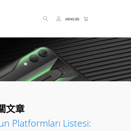
HK$
0.00
關文章
n Platformları Listesi: