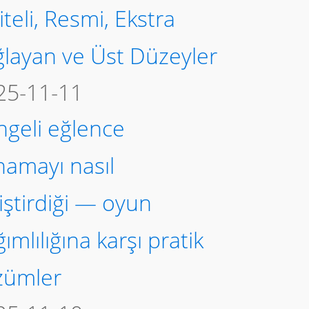
iteli, Resmi, Ekstra
ğlayan ve Üst Düzeyler
25-11-11
ngeli eğlence
namayı nasıl
iştirdiği — oyun
ımlılığına karşı pratik
zümler