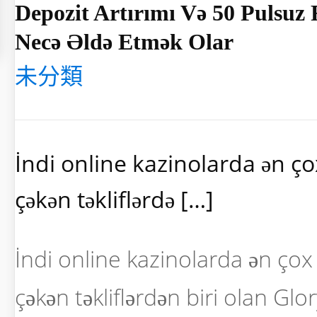
Depozit Artırımı Və 50 Pulsuz
Necə Əldə Etmək Olar
未分類
İndi online kazinolarda ən ço
çəkən təkliflərdə […]
İndi online kazinolarda ən çox
çəkən təkliflərdən biri olan Glo