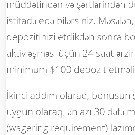
müddətindən və şərtlərindən 
istifadə edə bilərsiniz. Məsələn, 
depozitinizi etdikdən sonra 
aktivləşməsi üçün 24 saat ərzi
minimum $100 depozit etməlis
İkinci addım olaraq, bonusun ş
uyğun olaraq, ən azı 30 dəfə 
(wagering requirement) lazımdı