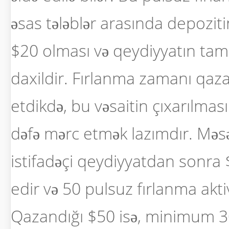
əsas tələblər arasında depozi
$20 olması və qeydiyyatın t
daxildir. Fırlanma zamanı qaza
etdikdə, bu vəsaitin çıxarılmas
dəfə mərc etmək lazımdır. Məsə
istifadəçi qeydiyyatdan sonra
edir və 50 pulsuz fırlanma aktiv
Qazandığı $50 isə, minimum 3