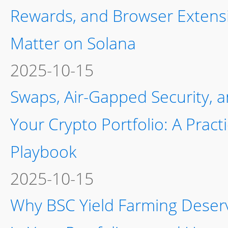
Rewards, and Browser Extensio
Matter on Solana
2025-10-15
Swaps, Air-Gapped Security, 
Your Crypto Portfolio: A Practi
Playbook
2025-10-15
Why BSC Yield Farming Deser