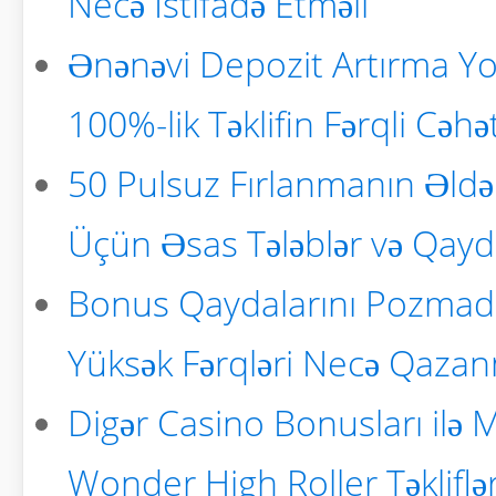
Necə İstifadə Etməli
Ənənəvi Depozit Artırma Yol
100%-lik Təklifin Fərqli Cəhət
50 Pulsuz Fırlanmanın Əldə
Üçün Əsas Tələblər və Qayd
Bonus Qaydalarını Pozma
Yüksək Fərqləri Necə Qaza
Digər Casino Bonusları ilə
Wonder High Roller Təkliflə