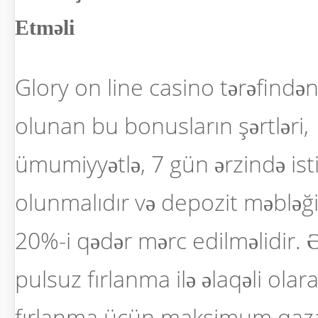
Etməli
Glory on line casino tərəfində
olunan bu bonusların şərtləri,
ümumiyyətlə, 7 gün ərzində ist
olunmalıdır və depozit məbləği
20%-i qədər mərc edilməlidir. 
pulsuz fırlanma ilə əlaqəli olara
fırlanma üçün maksimum qazan