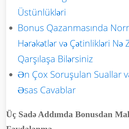
Üstünlükləri
Bonus Qazanmasında Nor
Hərəkətlər və Çətinlikləri N
Qarşılaşa Bilərsiniz
Ən Çox Soruşulan Suallar v
Əsas Cavablar
Üç Sadə Addımda Bonusdan M
Faydalanma