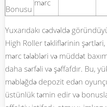
mərc
Bonusu
Yuxarıdakı cədvəldə göründüyü
High Roller təkliflərinin şərtlər
mərc tələbləri və müddət baxı
daha sərfəli və şəffafdır. Bu, y
məbləğdə depozit edən oyunç
üstünlük təmin edir və bonus