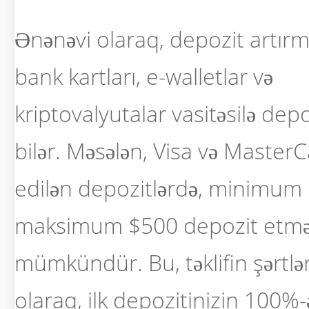
Ənənəvi olaraq, depozit artır
bank kartları, e-walletlar və
kriptovalyutalar vasitəsilə depo
bilər. Məsələn, Visa və MasterC
edilən depozitlərdə, minimum
maksimum $500 depozit etm
mümkündür. Bu, təklifin şərtlə
olaraq, ilk depozitinizin 100%-