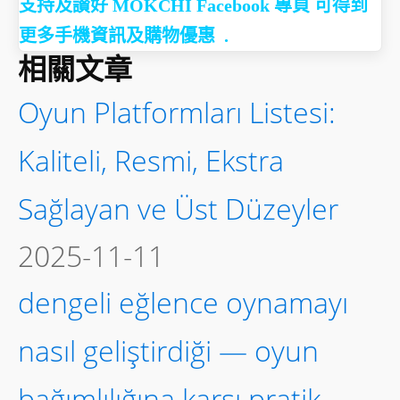
支持及讃好 MOKCHI Facebook 專頁 可得到
更多手機資訊及購物優惠 .
相關文章
Oyun Platformları Listesi:
Kaliteli, Resmi, Ekstra
Sağlayan ve Üst Düzeyler
2025-11-11
dengeli eğlence oynamayı
nasıl geliştirdiği — oyun
bağımlılığına karşı pratik