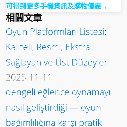
可得到更多手機資訊及購物優惠 .
相關文章
Oyun Platformları Listesi:
Kaliteli, Resmi, Ekstra
Sağlayan ve Üst Düzeyler
2025-11-11
dengeli eğlence oynamayı
nasıl geliştirdiği — oyun
bağımlılığına karşı pratik