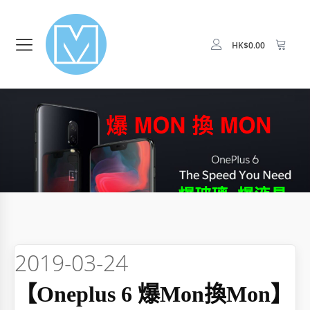
HK$
0.00
2019-03-24
【oneplus 6 爆mon換mon】