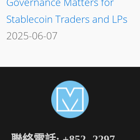
Governance Matters for
Stablecoin Traders and LPs
2025-06-07
聯絡電話: +852- 2297