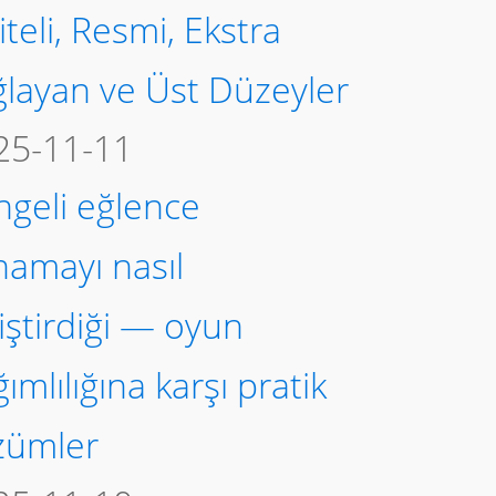
iteli, Resmi, Ekstra
ğlayan ve Üst Düzeyler
25-11-11
ngeli eğlence
namayı nasıl
iştirdiği — oyun
ımlılığına karşı pratik
zümler