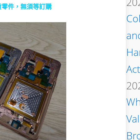
20
貨零件，無須等訂購
Col
an
Ha
Act
20
Wh
Va
Bro