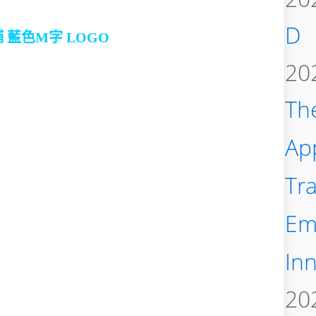
D
鋪
藍色M字 LOGO
20
Th
Ap
Tr
Em
In
20