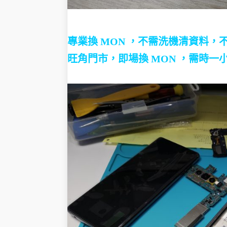
專業換 MON ，不需洗機清資料，
旺角門市，即場換 MON ，需時一