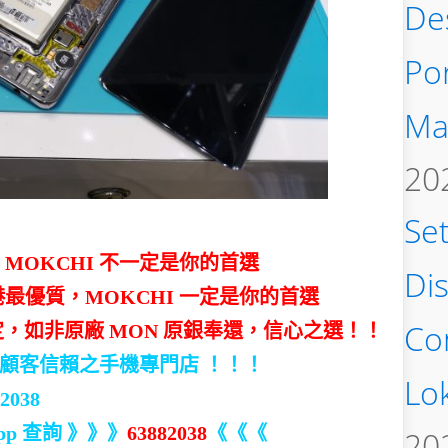
De
Po
Ma
20
Se
OKCHI 不一定是你的首選
Di
最優質，MOKCHI 一定是你的首選
Co
定，如非原廠 MON 原銀奉還，信心之選！！
，顧客信賴之手機專門店 ！！！
Lo
2038
p 查詢 》》》
63882038
《《《
20