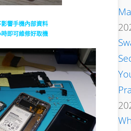
Ma
不影響手機內部資料
20
小時即可維修好取機
Sw
Se
You
Pra
20
Wh