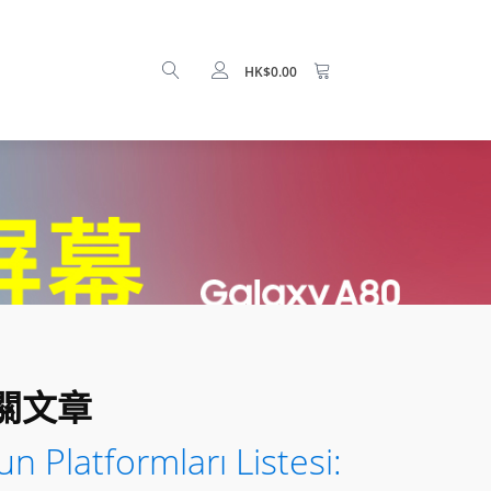
HK$
0.00
關文章
n Platformları Listesi: