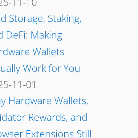
25-11-10
d Storage, Staking,
d DeFi: Making
rdware Wallets
ually Work for You
25-11-01
y Hardware Wallets,
lidator Rewards, and
wser Extensions Still