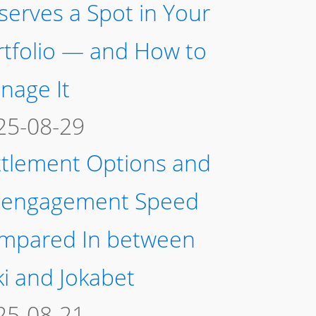
serves a Spot in Your
rtfolio — and How to
nage It
25-08-29
ttlement Options and
sengagement Speed
mpared In between
ki and Jokabet
25-08-21