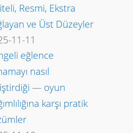
iteli, Resmi, Ekstra
ğlayan ve Üst Düzeyler
25-11-11
ngeli eğlence
namayı nasıl
iştirdiği — oyun
ımlılığına karşı pratik
zümler