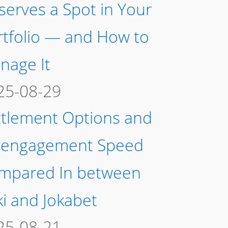
serves a Spot in Your
rtfolio — and How to
nage It
25-08-29
ttlement Options and
sengagement Speed
mpared In between
ki and Jokabet
25-08-21