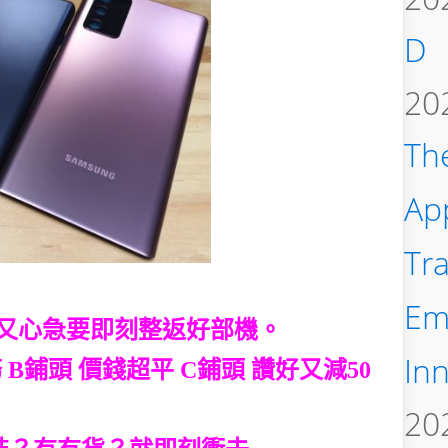
D
20
Th
Ap
Tr
Em
，又心急要即刻整返好部機。
In
B鋪頭 價錢超平 C鋪頭 讚好又減50
20