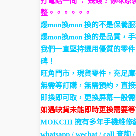
打電話一問 ： 幾錢？係咪
整。。。。。。
爆mon換mon 換的不是保
爆mon換mon 換的是品質
我們一直堅持選用優質的零件
碑！
旺角門市，現貨零件，充足庫
無需等訂購，
無需預約，直接
即換即可取，更換屏幕一般需
如遇缺貨未能即時更換需要等
MOKCHI 擁有多年手機維
whatsapp / wechat / call
查詢 /