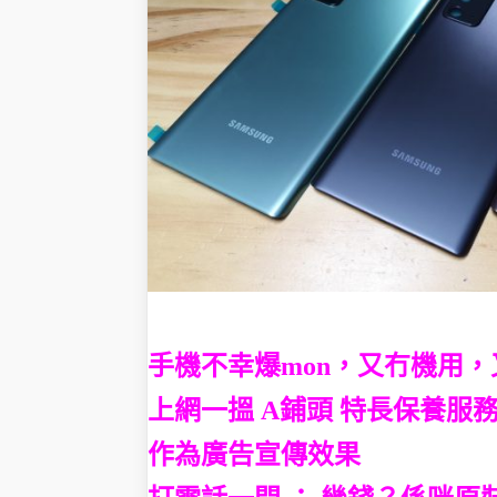
手機不幸爆mon，又冇機用
上網一搵 A鋪頭
特長保養服務 
作為廣告宣傳效果