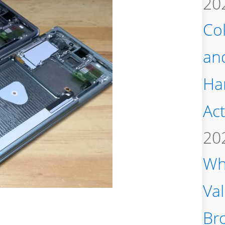
20
Col
an
Ha
Act
20
Wh
Va
Bro