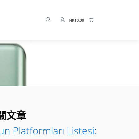
HK$
0.00
關文章
n Platformları Listesi: