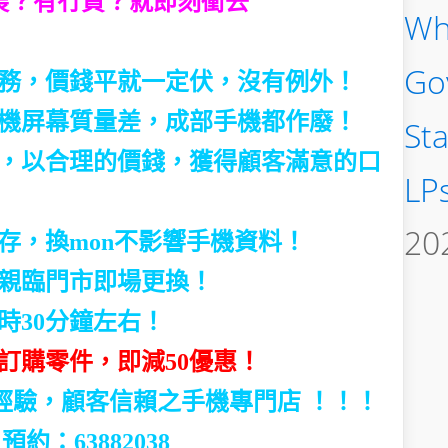
原裝？有冇貨？就即刻衝去
Wh
Go
養服務，價錢平就一定伏，沒有例外！
，手機屏幕質量差，成部手機都作廢！
St
，以合理的價錢，獲得顧客滿意的口
LP
20
存，換mon不影響手機資料！
親臨門市即場更換！
時30分鐘左右！
訂購零件，即減50優惠！
修經驗，顧客信賴之手機專門店 ！！！
 預約：63882038