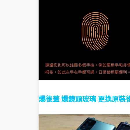
爆後蓋 爆鏡頭玻璃 更換原裝