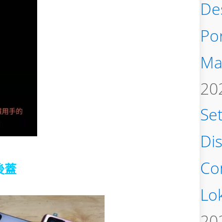
De
Po
Ma
20
Se
Di
Co
後蓋
Lo
20