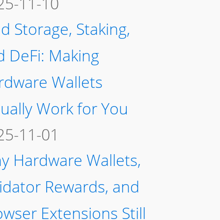
25-11-10
d Storage, Staking,
d DeFi: Making
rdware Wallets
ually Work for You
25-11-01
y Hardware Wallets,
lidator Rewards, and
wser Extensions Still