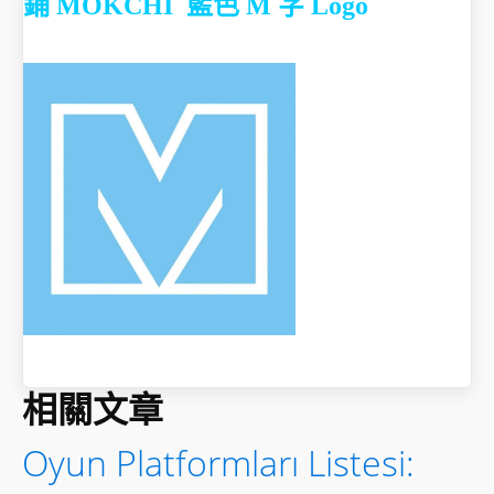
鋪
MOKCHI 藍色 M 字 Logo
相關文章
Oyun Platformları Listesi: