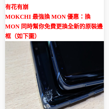
有花有崩
MOKCHI 最強換 MON 優惠：
換
MON 同時幫你免費更換全新的原裝邊
框
（如下圖）