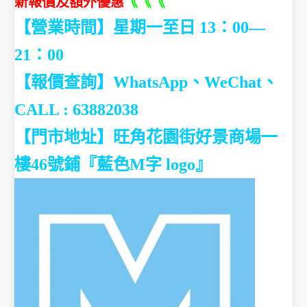
新報價及額外優惠
《《《
【營業時間】星期一至日 13：00—
21：00
【報價查詢】WhatsApp、WeChat、
CALL : 63882038
【門市地址】
旺角花園街好景商場一
樓46號鋪『藍色M字 logo
』