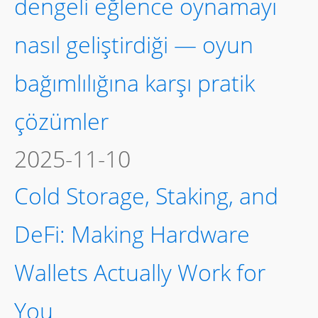
dengeli eğlence oynamayı
nasıl geliştirdiği — oyun
bağımlılığına karşı pratik
çözümler
2025-11-10
Cold Storage, Staking, and
DeFi: Making Hardware
Wallets Actually Work for
You