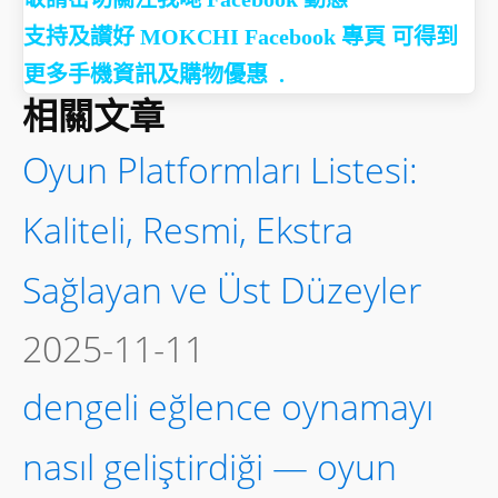
支持及讃好 MOKCHI Facebook 專頁 可得到
更多手機資訊及購物優惠 .
相關文章
Oyun Platformları Listesi:
Kaliteli, Resmi, Ekstra
Sağlayan ve Üst Düzeyler
2025-11-11
dengeli eğlence oynamayı
nasıl geliştirdiği — oyun