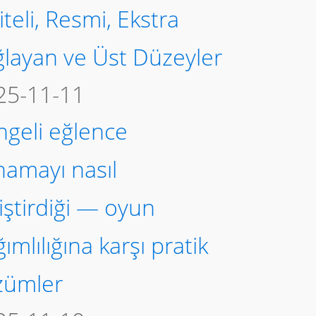
iteli, Resmi, Ekstra
ğlayan ve Üst Düzeyler
25-11-11
ngeli eğlence
namayı nasıl
iştirdiği — oyun
ımlılığına karşı pratik
zümler