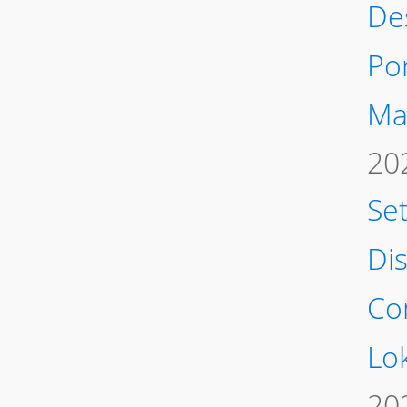
De
Po
Ma
20
Se
Di
Co
Lo
20