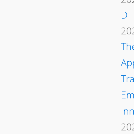
D
20
Th
Ap
Tr
Em
In
20