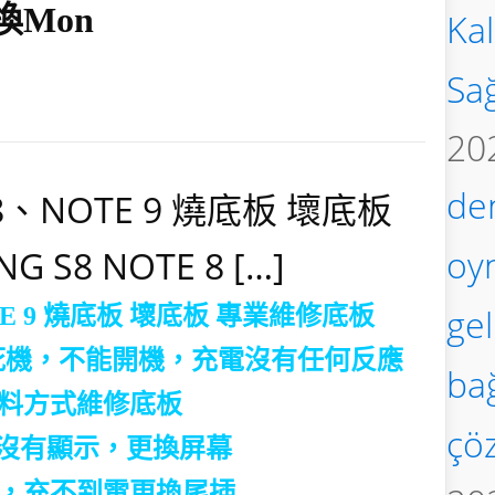
換mon
Kal
Sa
20
de
8、NOTE 9 燒底板 壞底板
oy
S8 NOTE 8 […]
gel
OTE 9 燒底板 壞底板 專業維修底板
死機，不能開機，充電沒有任何反應
bağ
料方式維修底板
çö
，沒有顯示，更換屏幕
，
充不到電更換尾插