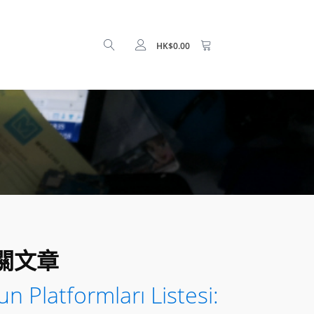
HK$
0.00
關文章
n Platformları Listesi: