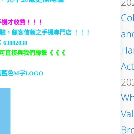
20
Col
手機才收費！！！
an
經驗，顧客信賴之手機專門店 ！！！
63882038
Ha
圖標即可直接與我們聯繫《《《
Act
鋪藍色M字LOGO
20
Wh
Va
Bro