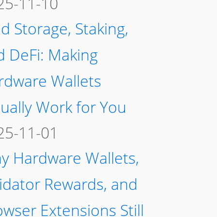
25-11-10
d Storage, Staking,
d DeFi: Making
rdware Wallets
ually Work for You
25-11-01
y Hardware Wallets,
lidator Rewards, and
wser Extensions Still