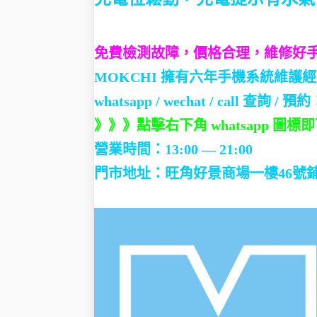
免費檢測故障，價格合理，維修好
MOKCHI 擁有六年手機系統維護
whatsapp / wechat / call
查詢 / 預約：
》》》點擊右下角 whatsapp 
營業時間：13:00 — 21:00
門市地址：
旺角好景商場一樓46號