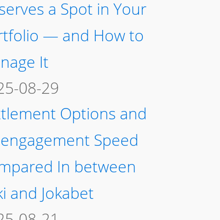
serves a Spot in Your
rtfolio — and How to
nage It
25-08-29
ttlement Options and
sengagement Speed
mpared In between
ki and Jokabet
25-08-21