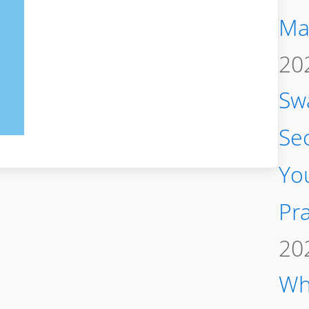
Ma
20
Sw
Se
You
Pra
20
Wh