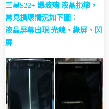
三星S22+ 爆玻璃 液晶損壞
，
常見損壞情況如下圖：
液晶屏幕出現 光線、綠屏、閃
屏