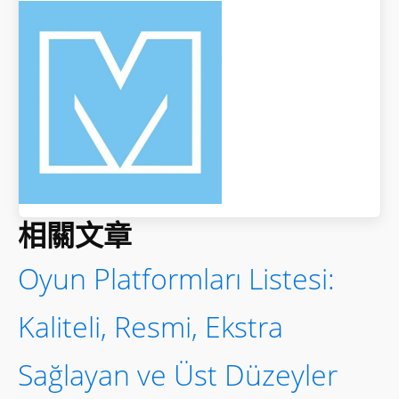
相關文章
Oyun Platformları Listesi:
Kaliteli, Resmi, Ekstra
Sağlayan ve Üst Düzeyler