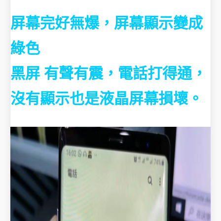
屏幕完好無爆，屏幕顯示變成
綠色
黑屏 有聲有震，電話打得通，
沒有顯示也是液晶屏幕損壞。