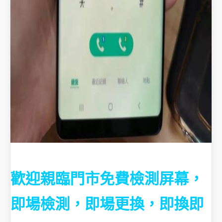
歡迎親臨門市免費檢測屏幕，
即場檢測，即場更換，即換即