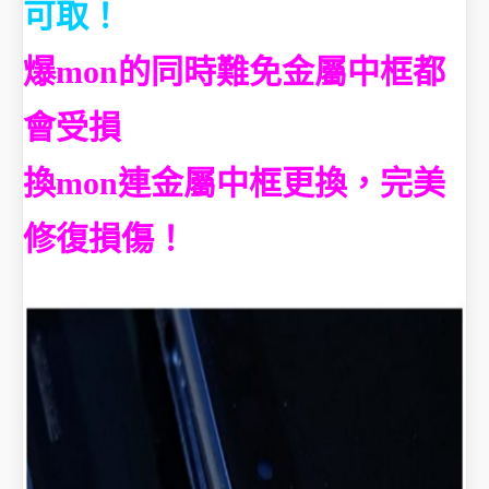
可取！
爆mon的同時難免金屬中框都
會受損
換mon連金屬中框更換，完美
修復損傷！