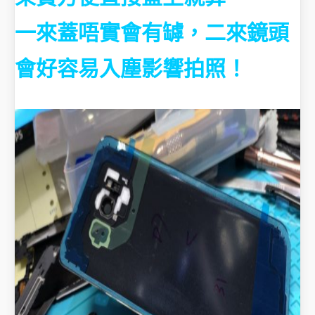
一來蓋唔實會有罅，二來鏡頭
會好容易入塵影響拍照！